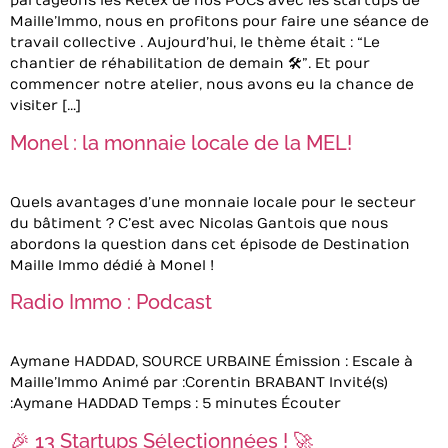
partageons les Retex de nos POCs avec les startups de
Maille’Immo, nous en profitons pour faire une séance de
travail collective . Aujourd’hui, le thème était : “Le
chantier de réhabilitation de demain 🛠️”. Et pour
commencer notre atelier, nous avons eu la chance de
visiter […]
Monel : la monnaie locale de la MEL!
Quels avantages d’une monnaie locale pour le secteur
du bâtiment ? C’est avec Nicolas Gantois que nous
abordons la question dans cet épisode de Destination
Maille Immo dédié à Monel !
Radio Immo : Podcast
Aymane HADDAD, SOURCE URBAINE Émission : Escale à
Maille’Immo Animé par : Corentin BRABANT Invité(s)
: Aymane HADDAD Temps : 5 minutes Écouter
🎉 13 Startups Sélectionnées ! 🚀